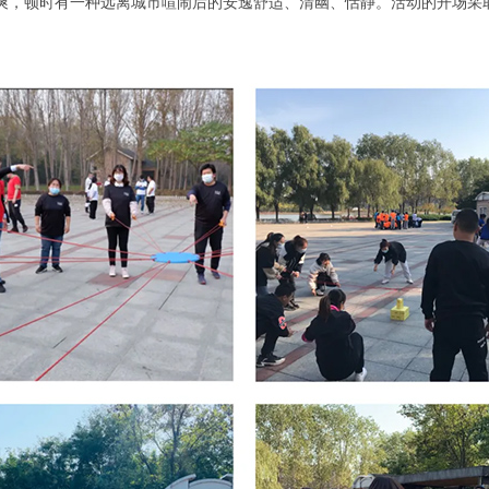
爽，顿时有一种远离城市喧闹后的安逸舒适、清幽、恬静。活动的开场采